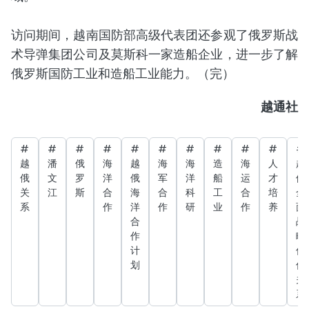
访问期间，越南国防部高级代表团还参观了俄罗斯战
术导弹集团公司及莫斯科一家造船企业，进一步了解
俄罗斯国防工业和造船工业能力。（完）
越通社
#
#
#
#
#
#
#
#
#
#
#
越
潘
俄
海
越
海
海
造
海
人
越
俄
文
罗
洋
俄
军
洋
船
运
才
俄
关
江
斯
合
海
合
科
工
合
培
全
系
作
洋
作
研
业
作
养
面
合
战
作
略
计
伙
划
伴
关
系