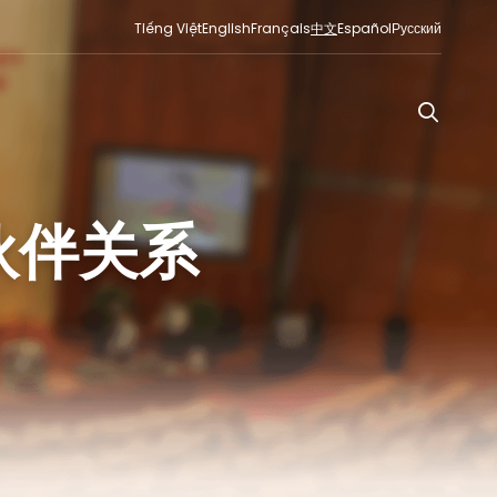
Tiếng Việt
English
Français
中文
Español
Русский
略伙伴关系