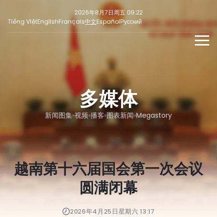
2026年8月7日周五 09:22
Tiếng Việt
English
Français
中文
Español
Русский
新闻
多媒体
多媒体
最新
社交新闻
新闻稿
焦点
新闻图集
视频
播客
图表新闻
Megastory
意见
越南第十六届国会第一次会议
圆满闭幕
2026年4月25日星期六 13:17