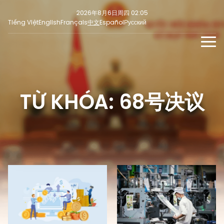
2026年8月6日周四 02:05
Tiếng Việt
English
Français
中文
Español
Русский
新闻
多媒体
TỪ KHÓA: 68号决议
最新
社交新闻
新闻稿
焦点
意见