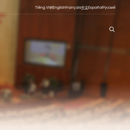
Tiếng Việt
English
Français
中文
Español
Русский