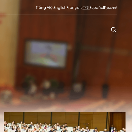
Tiếng Việt
English
Français
中文
Español
Русский