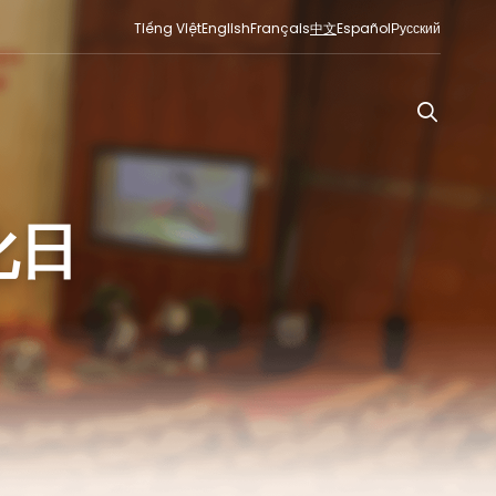
Tiếng Việt
English
Français
中文
Español
Русский
化日