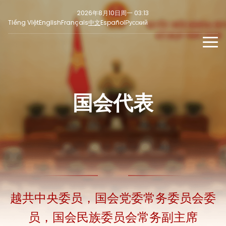
2026年8月10日周一 03:13
Tiếng Việt
English
Français
中文
Español
Русский
新闻
多媒体
国会代表
最新
社交新闻
新闻稿
焦点
意见
越共中央委员，国会党委常务委员会委
员，国会民族委员会常务副主席