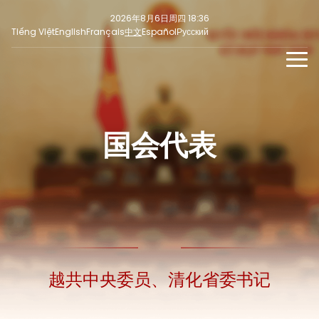
2026年8月6日周四 18:36
Tiếng Việt
English
Français
中文
Español
Русский
新闻
多媒体
国会代表
最新
社交新闻
新闻稿
焦点
意见
越共中央委员、清化省委书记