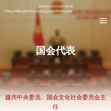
2026年8月6日周四 18:43
Tiếng Việt
English
Français
中文
Español
Русский
新闻
多媒体
国会代表
最新
社交新闻
新闻稿
焦点
意见
越共中央委员、国会文化社会委员会主
任