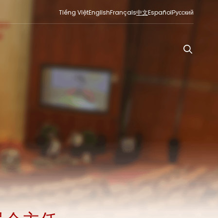
Tiếng Việt
English
Français
中文
Español
Русский