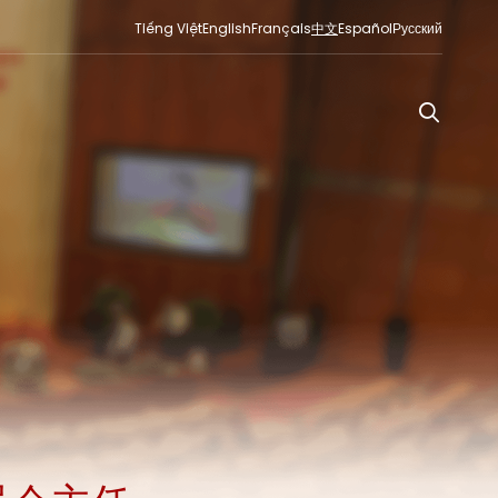
Tiếng Việt
English
Français
中文
Español
Русский