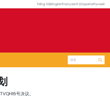
Tiếng Việt
English
Français
中文
Español
Русский
划
TVQH16号决议。