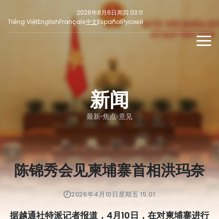
2026年8月6日周四 03:11
Tiếng Việt
English
Français
中文
Español
Русский
新闻
多媒体
新闻
最新
社交新闻
新闻稿
焦点
最新
焦点
意见
意见
陈锦秀会见柬埔寨首相洪玛奈
2026年4月10日星期五 15:01
据越通社特派记者报道，4月10日，在对柬埔寨进行