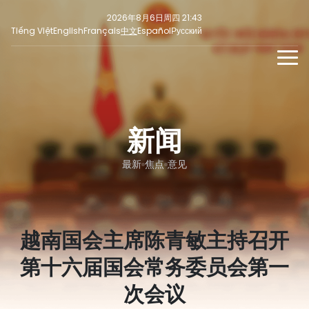
2026年8月6日周四 21:43
Tiếng Việt
English
Français
中文
Español
Русский
新闻
多媒体
新闻
最新
社交新闻
新闻稿
焦点
最新
焦点
意见
意见
越南国会主席陈青敏主持召开
第十六届国会常务委员会第一
次会议